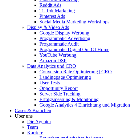
Reddit Ads
TikTok Marketing
Pinterest Ads
Social Media Marketing Workshops
Display & Video Ads
Google Display Werbung
Programmatic Advertising
Programmatic Audit
Programmatic Digital Out Of Home
YouTube Werbung
Amazon DSP
Data Analytics und CRO
Conversion Rate Optimierung | CRO
Landingpage Optimierung
User Tests
Opportunity Report
Server Side Tracking
Erfolgsmessung & Monitoring
Google Analytics 4 Einrichtung und Migration
Cases & Branchen
Über uns
Die Agentur
Team
Karriere