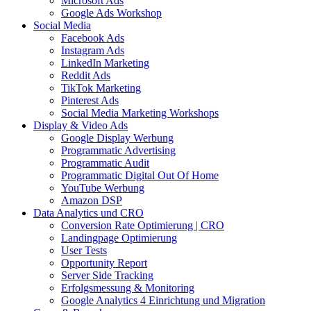
Microsoft Ads
Google Ads Workshop
Social Media
Facebook Ads
Instagram Ads
LinkedIn Marketing
Reddit Ads
TikTok Marketing
Pinterest Ads
Social Media Marketing Workshops
Display & Video Ads
Google Display Werbung
Programmatic Advertising
Programmatic Audit
Programmatic Digital Out Of Home
YouTube Werbung
Amazon DSP
Data Analytics und CRO
Conversion Rate Optimierung | CRO
Landingpage Optimierung
User Tests
Opportunity Report
Server Side Tracking
Erfolgsmessung & Monitoring
Google Analytics 4 Einrichtung und Migration