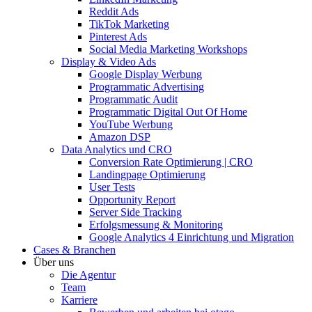
Reddit Ads
TikTok Marketing
Pinterest Ads
Social Media Marketing Workshops
Display & Video Ads
Google Display Werbung
Programmatic Advertising
Programmatic Audit
Programmatic Digital Out Of Home
YouTube Werbung
Amazon DSP
Data Analytics und CRO
Conversion Rate Optimierung | CRO
Landingpage Optimierung
User Tests
Opportunity Report
Server Side Tracking
Erfolgsmessung & Monitoring
Google Analytics 4 Einrichtung und Migration
Cases & Branchen
Über uns
Die Agentur
Team
Karriere