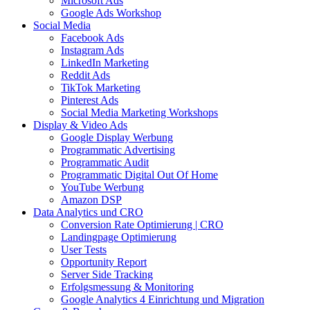
Microsoft Ads
Google Ads Workshop
Social Media
Facebook Ads
Instagram Ads
LinkedIn Marketing
Reddit Ads
TikTok Marketing
Pinterest Ads
Social Media Marketing Workshops
Display & Video Ads
Google Display Werbung
Programmatic Advertising
Programmatic Audit
Programmatic Digital Out Of Home
YouTube Werbung
Amazon DSP
Data Analytics und CRO
Conversion Rate Optimierung | CRO
Landingpage Optimierung
User Tests
Opportunity Report
Server Side Tracking
Erfolgsmessung & Monitoring
Google Analytics 4 Einrichtung und Migration