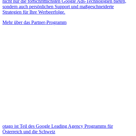
nicht nur die fortschrittlichsten Google Ads-Technologien bieten,
sondern auch persönlichen Support und maßgeschneiderte
Strategien für Ihre Werbeerfolge.
Mehr über das Partner-Programm
otago ist Teil des Google Leading Agency Programms für
Österreich und die Schweiz