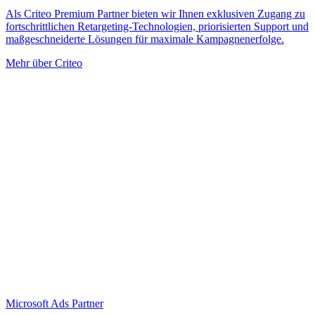
Als Criteo Premium Partner bieten wir Ihnen exklusiven Zugang zu
fortschrittlichen Retargeting-Technologien, priorisierten Support und
maßgeschneiderte Lösungen für maximale Kampagnenerfolge.
Mehr über Criteo
Microsoft Ads Partner