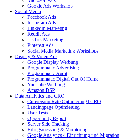
Microsoft Ads
Google Ads Workshop
Social Media
Facebook Ads
Instagram Ads
LinkedIn Marketing
Reddit Ads
TikTok Marketing
Pinterest Ads
Social Media Marketing Workshops
Display & Video Ads
Google Display Werbung
Programmatic Advertising
Programmatic Audit
Programmatic Digital Out Of Home
YouTube Werbung
Amazon DSP
Data Analytics und CRO
Conversion Rate Optimierung | CRO
Landingpage Optimierung
User Tests
Opportunity Report
Server Side Tracking
Erfolgsmessung & Monitoring
Google Analytics 4 Einrichtung und Migration