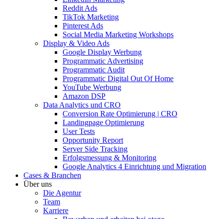
Reddit Ads
TikTok Marketing
Pinterest Ads
Social Media Marketing Workshops
Display & Video Ads
Google Display Werbung
Programmatic Advertising
Programmatic Audit
Programmatic Digital Out Of Home
YouTube Werbung
Amazon DSP
Data Analytics und CRO
Conversion Rate Optimierung | CRO
Landingpage Optimierung
User Tests
Opportunity Report
Server Side Tracking
Erfolgsmessung & Monitoring
Google Analytics 4 Einrichtung und Migration
Cases & Branchen
Über uns
Die Agentur
Team
Karriere