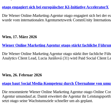
otago engagiert sich bei europäischer KI-Initiative AcceleratorX
Die Wiener Online-Marketing-Agentur otago engagiert sich bei der euro
wurde vom internationalen Agenturnetzwerk CommUnity International g
Wien, 17. März 2026
Wiener Online Marketing Agentur otago stärkt fachliche Führu
Die Wiener Online Marketing Agentur otago stärkt ihre fachliche Füh
Analytics Client Lead, Lucia Jurášová (31) wird Paid Social Client 
Wien, 26. Februar 2026
otago baut Social Media-Kompetenz durch Übernahme von umun
Die renommierte Wiener Online Marketing Agentur otago Online Cons
Agentur umundauf.at. Damit erweitert die Agentur ihr Leistungsportfo
setzt otago seine Wachstumsziele schneller um als geplant.