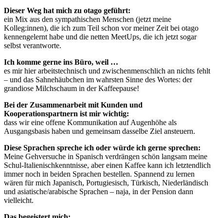
Dieser Weg hat mich zu otago geführt:
ein Mix aus den sympathischen Menschen (jetzt meine
Kolleg:innen), die ich zum Teil schon vor meiner Zeit bei otago
kennengelernt habe und die netten MeetUps, die ich jetzt sogar
selbst verantworte.
Ich komme gerne ins Büro, weil …
es mir hier arbeitstechnisch und zwischenmenschlich an nichts fehlt
– und das Sahnehäubchen im wahrsten Sinne des Wortes: der
grandiose Milchschaum in der Kaffeepause!
Bei der Zusammenarbeit mit Kunden und
Kooperationspartnern ist mir wichtig:
dass wir eine offene Kommunikation auf Augenhöhe als
Ausgangsbasis haben und gemeinsam dasselbe Ziel ansteuern.
Diese Sprachen spreche ich oder würde ich gerne sprechen:
Meine Gehversuche in Spanisch verdrängen schön langsam meine
Schul-Italienischkenntnisse, aber einen Kaffee kann ich letztendlich
immer noch in beiden Sprachen bestellen. Spannend zu lernen
wären für mich Japanisch, Portugiesisch, Türkisch, Niederländisch
und asiatische/arabische Sprachen – naja, in der Pension dann
vielleicht.
Das begeistert mich: